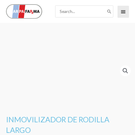
Ir
Search
Menú
al
for:
contenido
princi
INMOVILIZADOR DE RODILLA
LARGO