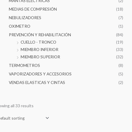
MANTAS ELECTRICAS
(2)
MEDIAS DE COMPRESIÓN
(18)
NEBULIZADORES
(7)
OXIMETRO
(1)
PREVENCIÓN Y REHABILITACIÓN
(84)
CUELLO - TRONCO
(19)
MIEMBRO INFERIOR
(33)
MIEMBRO SUPERIOR
(32)
TERMOMETROS
(8)
VAPORIZADORES Y ACCESORIOS
(5)
VENDAS ELASTICAS Y CINTAS
(2)
wing all 33 results