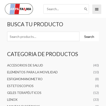
Ir
Search
Menú
al
for:
contenido
princi
Search
BUSCA TU PRODUCTO
for:
Search
CATEGORIA DE PRODUCTOS
ACCESORIOS DE SALUD
(40)
ELEMENTOS PARA LA MOVILIDAD
(10)
ESFIGMOMANOMETRO
(8)
ESTETOSCOPIOS
(4)
GELES TERAPÉUTICOS
(12)
LENOX
(33)